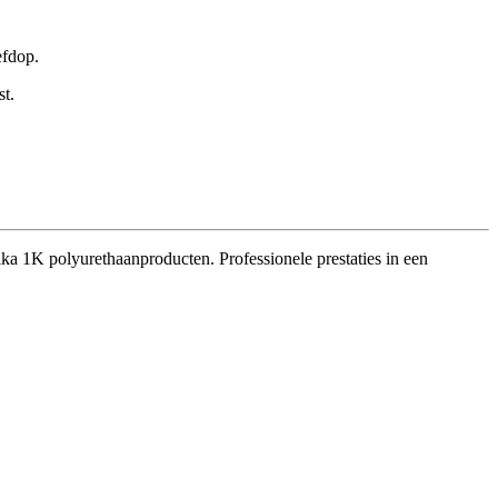
efdop.
t.
ika 1K polyurethaanproducten. Professionele prestaties in een