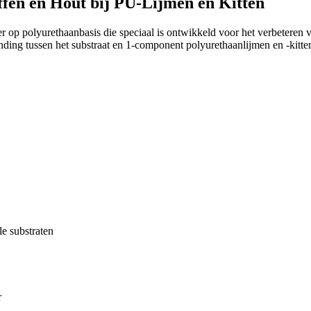
fen en Hout bij PU-Lijmen en Kitten
op polyurethaanbasis die speciaal is ontwikkeld voor het verbeteren v
nding tussen het substraat en 1-component polyurethaanlijmen en -kitte
le substraten
r