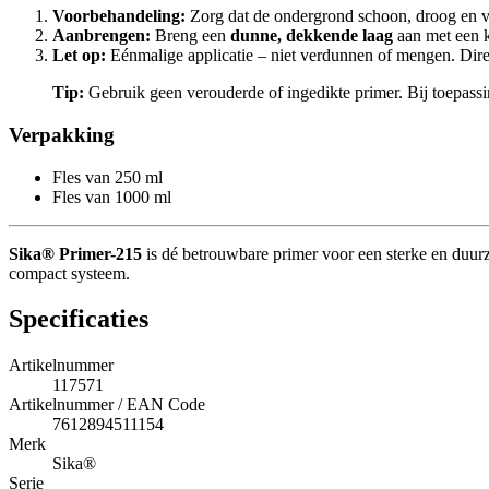
Voorbehandeling:
Zorg dat de ondergrond schoon, droog en vet
Aanbrengen:
Breng een
dunne, dekkende laag
aan met een k
Let op:
Eénmalige applicatie – niet verdunnen of mengen. Dire
Tip:
Gebruik geen verouderde of ingedikte primer. Bij toepass
Verpakking
Fles van 250 ml
Fles van 1000 ml
Sika® Primer-215
is dé betrouwbare primer voor een sterke en duurz
compact systeem.
Specificaties
Artikelnummer
117571
Artikelnummer / EAN Code
7612894511154
Merk
Sika®
Serie