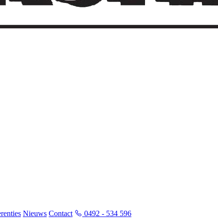
renties
Nieuws
Contact
0492 - 534 596