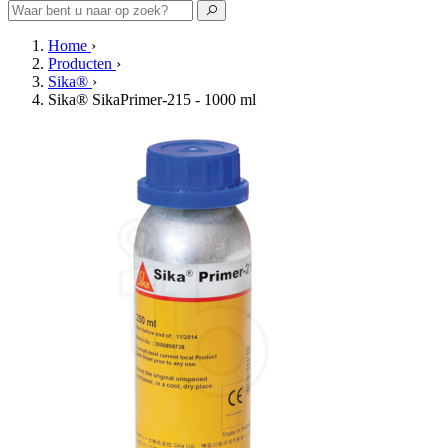
Home
›
Producten
›
Sika®
›
Sika® SikaPrimer-215 - 1000 ml