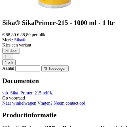
Sika® SikaPrimer-215 - 1000 ml - 1 ltr
€ 88,80
€ 88,80 per blik
Merk:
Sika®
Kies een variant
96 doos
1 ltr
4 blik
Aantal
Toevoegen
Documenten
vib_Sika_Primer_215.pdf
Op voorraad
Naar winkelwagen
Vragen? Neem contact op!
Productinformatie