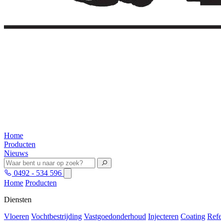
Home
Producten
Nieuws
0492 - 534 596
Home
Producten
Diensten
Vloeren
Vochtbestrijding
Vastgoedonderhoud
Injecteren
Coating
Refe