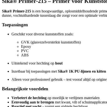
Sika® Primer-215 – Primer voor Kunststof
Sika® Primer-215
is een hoogwaardige, oplosmiddelhoudende primer 
dunne, vochtuithardende tussenlaag die zorgt voor een optimale verbi
Toepassingen
Geschikt voor diverse kunststoffen zoals:
GVK (glasvezelversterkte kunststoffen)
Epoxy
PVC
ABS
Uitstekend voor hechting op
hout
Inzetbaar bij toepassingen met
Sika® 1K PU-lijmen en kitten
Alleen voor professioneel gebruik – test vooraf altijd op origine
Belangrijkste voordelen
Verbetert de hechting
op moeilijk te verlijmen materialen
Eenvoudig aan te brengen
met kwast, vilt of schuimapplicato
Reactief met vocht
– vormt een stabiele hechtlaag