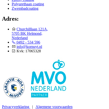
Polyurethaan coating
Zwembadcoating
Adres:
Churchilllaan 121A,
5705 BK Helmond,
Nederland
0492 - 534 596
info@kornuyt.nl
Kvk: 17065328
Privacyverklaring
|
Algemene voorwaarden