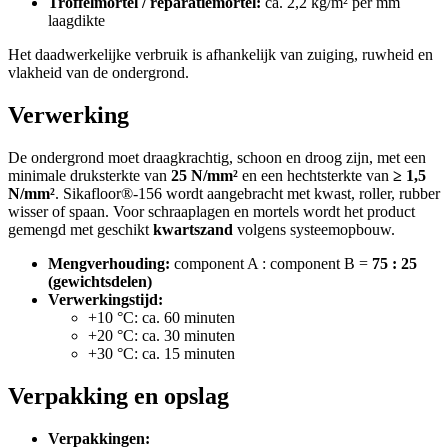
Troffelmortel / reparatiemortel:
ca. 2,2 kg/m² per mm
laagdikte
Het daadwerkelijke verbruik is afhankelijk van zuiging, ruwheid en
vlakheid van de ondergrond.
Verwerking
De ondergrond moet draagkrachtig, schoon en droog zijn, met een
minimale druksterkte van
25 N/mm²
en een hechtsterkte van
≥ 1,5
N/mm²
. Sikafloor®-156 wordt aangebracht met kwast, roller, rubber
wisser of spaan. Voor schraaplagen en mortels wordt het product
gemengd met geschikt
kwartszand
volgens systeemopbouw.
Mengverhouding:
component A : component B =
75 : 25
(gewichtsdelen)
Verwerkingstijd:
+10 °C: ca. 60 minuten
+20 °C: ca. 30 minuten
+30 °C: ca. 15 minuten
Verpakking en opslag
Verpakkingen: