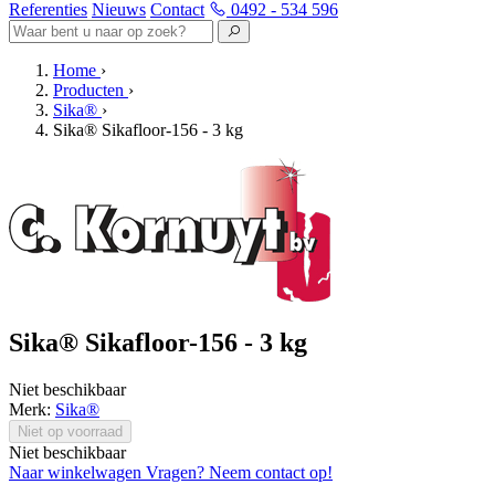
Referenties
Nieuws
Contact
0492 - 534 596
Home
›
Producten
›
Sika®
›
Sika® Sikafloor-156 - 3 kg
Sika® Sikafloor-156 - 3 kg
Niet beschikbaar
Merk:
Sika®
Niet op voorraad
Niet beschikbaar
Naar winkelwagen
Vragen? Neem contact op!