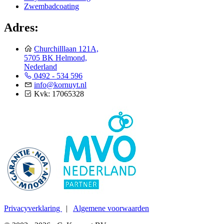
Zwembadcoating
Adres:
Churchilllaan 121A,
5705 BK Helmond,
Nederland
0492 - 534 596
info@kornuyt.nl
Kvk: 17065328
Privacyverklaring
|
Algemene voorwaarden