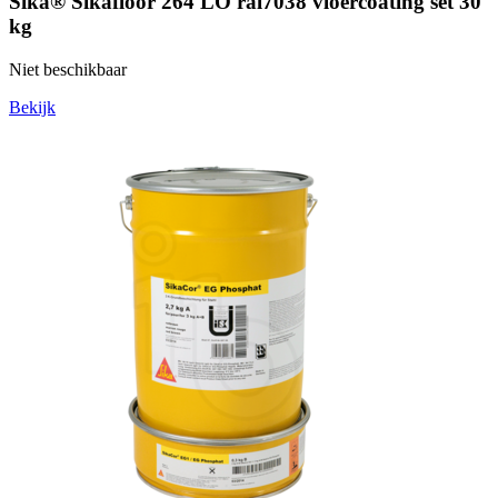
Sika® Sikafloor 264 LO ral7038 vloercoating set 30
kg
Niet beschikbaar
Bekijk