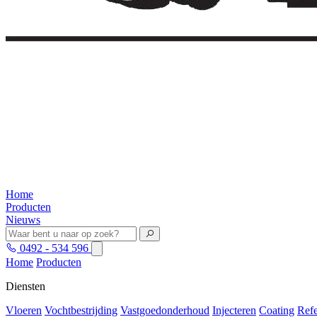
Home
Producten
Nieuws
0492 - 534 596
Home
Producten
Diensten
Vloeren
Vochtbestrijding
Vastgoedonderhoud
Injecteren
Coating
Refe