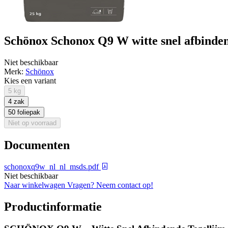
Schönox Schonox Q9 W witte snel afbindend
Niet beschikbaar
Merk:
Schönox
Kies een variant
5 kg
4 zak
50 foliepak
Niet op voorraad
Documenten
schonoxq9w_nl_nl_msds.pdf
Niet beschikbaar
Naar winkelwagen
Vragen? Neem contact op!
Productinformatie