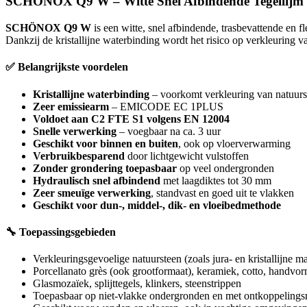
SCHÖNOX Q9 W – Witte Snel Afbindende Tegellijm v
SCHÖNOX Q9 W
is een witte, snel afbindende, trasbevattende en 
Dankzij de kristallijne waterbinding wordt het risico op verkleuring 
✅ Belangrijkste voordelen
Kristallijne waterbinding
– voorkomt verkleuring van natuurs
Zeer emissiearm
– EMICODE EC 1PLUS
Voldoet aan C2 FTE S1 volgens EN 12004
Snelle verwerking
– voegbaar na ca. 3 uur
Geschikt voor binnen en buiten
, ook op vloerverwarming
Verbruikbesparend
door lichtgewicht vulstoffen
Zonder grondering toepasbaar
op veel ondergronden
Hydraulisch snel afbindend
met laagdiktes tot 30 mm
Zeer smeuïge verwerking
, standvast en goed uit te vlakken
Geschikt voor dun-, middel-, dik- en vloeibedmethode
🔧 Toepassingsgebieden
Verkleuringsgevoelige natuursteen (zoals jura- en kristallijne m
Porcellanato grès (ook grootformaat), keramiek, cotto, handvor
Glasmozaïek, splijttegels, klinkers, steenstrippen
Toepasbaar op niet-vlakke ondergronden en met ontkoppeling