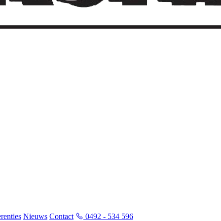
renties
Nieuws
Contact
0492 - 534 596