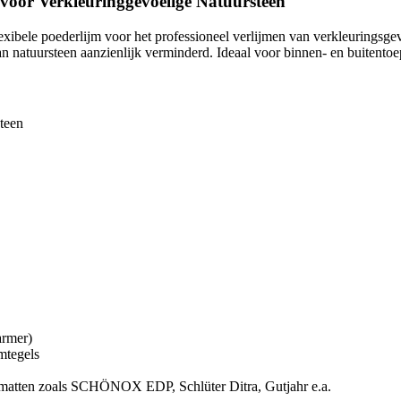
oor Verkleuringgevoelige Natuursteen
flexibele poederlijm voor het professioneel verlijmen van verkleuringsg
van natuursteen aanzienlijk verminderd. Ideaal voor binnen- en buitento
teen
armer)
mtegels
smatten zoals SCHÖNOX EDP, Schlüter Ditra, Gutjahr e.a.