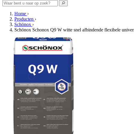
Home
›
Producten
›
Schönox
›
Schönox Schonox Q9 W witte snel afbindende flexibele univers