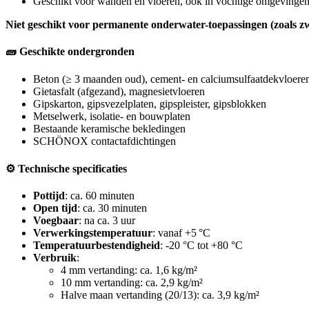
Geschikt voor wanden en vloeren, ook in vochtige omgevinge
Niet geschikt voor permanente onderwater-toepassingen (zoals 
🧱 Geschikte ondergronden
Beton (≥ 3 maanden oud), cement- en calciumsulfaatdekvloere
Gietasfalt (afgezand), magnesietvloeren
Gipskarton, gipsvezelplaten, gipspleister, gipsblokken
Metselwerk, isolatie- en bouwplaten
Bestaande keramische bekledingen
SCHÖNOX contactafdichtingen
⚙️ Technische specificaties
Pottijd
: ca. 60 minuten
Open tijd
: ca. 30 minuten
Voegbaar
: na ca. 3 uur
Verwerkingstemperatuur
: vanaf +5 °C
Temperatuurbestendigheid
: -20 °C tot +80 °C
Verbruik
:
4 mm vertanding: ca. 1,6 kg/m²
10 mm vertanding: ca. 2,9 kg/m²
Halve maan vertanding (20/13): ca. 3,9 kg/m²