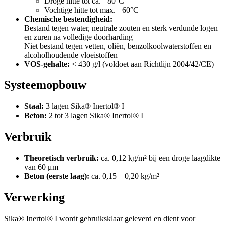
Droge hitte tot ca. +80°C
Vochtige hitte tot max. +60°C
Chemische bestendigheid:
Bestand tegen water, neutrale zouten en sterk verdunde logen
en zuren na volledige doorharding
Niet bestand tegen vetten, oliën, benzolkoolwaterstoffen en
alcoholhoudende vloeistoffen
VOS-gehalte:
< 430 g/l (voldoet aan Richtlijn 2004/42/CE)
Systeemopbouw
Staal:
3 lagen Sika® Inertol® I
Beton:
2 tot 3 lagen Sika® Inertol® I
Verbruik
Theoretisch verbruik:
ca. 0,12 kg/m² bij een droge laagdikte
van 60 μm
Beton (eerste laag):
ca. 0,15 – 0,20 kg/m²
Verwerking
Sika® Inertol® I wordt gebruiksklaar geleverd en dient voor