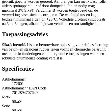
gebruik goed te worden geroerd. Aanbrengen kan met kwast, roller,
airless spuitapparatuur of door dompelen. Indien nodig mag
maximaal 3% Sika® Verdunner B worden toegevoegd om de
verwerkingsviscositeit te corrigeren. De wachttijd tussen lagen
bedraagt minimaal 1 dag bij +20°C. Volledige droging vindt plaats
na 3 tot 6 dagen, afhankelijk van ventilatie en omstandigheden.
Toepassingsadvies
Sika® Inertol® I is een betrouwbare oplossing voor de bescherming
van beton- en staalconstructies tegen vocht en chemische belasting,
met name in funderingen en ondergrondse toepassingen waar een
robuuste bitumineuze coating vereist is.
Specificaties
Artikelnummer
172601
Artikelnummer / EAN Code
7612894707649
Merk
Sika®
Serie
Sika®