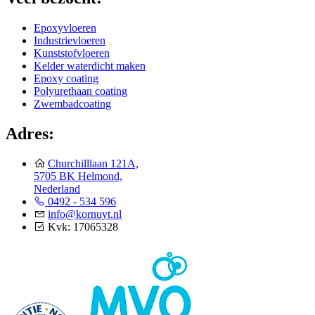
Epoxyvloeren
Industrievloeren
Kunststofvloeren
Kelder waterdicht maken
Epoxy coating
Polyurethaan coating
Zwembadcoating
Adres:
Churchilllaan 121A,
5705 BK Helmond,
Nederland
0492 - 534 596
info@kornuyt.nl
Kvk: 17065328