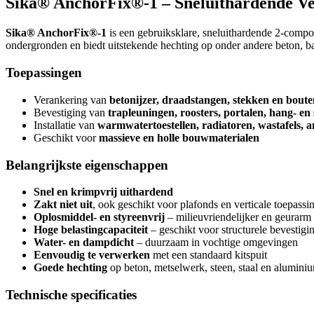
Sika® AnchorFix®-1 – Sneluithardende Ve
Sika® AnchorFix®-1
is een gebruiksklare, sneluithardende 2-compon
ondergronden en biedt uitstekende hechting op onder andere beton, bak
Toepassingen
Verankering van
betonijzer, draadstangen, stekken en bout
Bevestiging van
trapleuningen, roosters, portalen, hang- en
Installatie van
warmwatertoestellen, radiatoren, wastafels, an
Geschikt voor
massieve en holle bouwmaterialen
Belangrijkste eigenschappen
Snel en krimpvrij uithardend
Zakt niet uit
, ook geschikt voor plafonds en verticale toepassi
Oplosmiddel- en styreenvrij
– milieuvriendelijker en geurarm
Hoge belastingcapaciteit
– geschikt voor structurele bevestigi
Water- en dampdicht
– duurzaam in vochtige omgevingen
Eenvoudig te verwerken
met een standaard kitspuit
Goede hechting
op beton, metselwerk, steen, staal en alumini
Technische specificaties