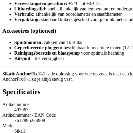
Verwerkingstemperatuur:
+5 °C tot +40 °C
Uithardingstijd:
snel, afhankelijk van temperatuur en ondergr
Verbruik:
afhankelijk van boordiameter en staafdiameter
Verpakking:
standaard kokers geschikt voor gebruik met stand
Accessoires (optioneel)
Spuitmonden:
zakken van 10 stuks
Geperforeerde pluggen:
beschikbaar in meerdere maten (12
Reinigingsborstels en blaaspomp
voor optimale hechting
Kitspuit
– los verkrijgbaar
Sika® AnchorFix®-1
is dé oplossing voor wie op zoek is naar een 
AnchorFix®-1 zit je altijd stevig vast.
Specificaties
Artikelnummer
497963
Artikelnummer / EAN Code
7612895234908
Merk
Sika®