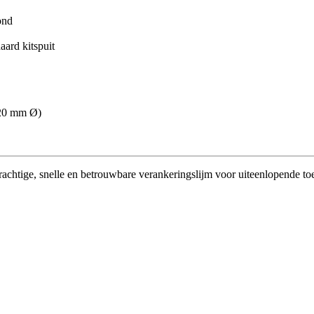
ond
aard kitspuit
–20 mm Ø)
krachtige, snelle en betrouwbare verankeringslijm voor uiteenlopende t