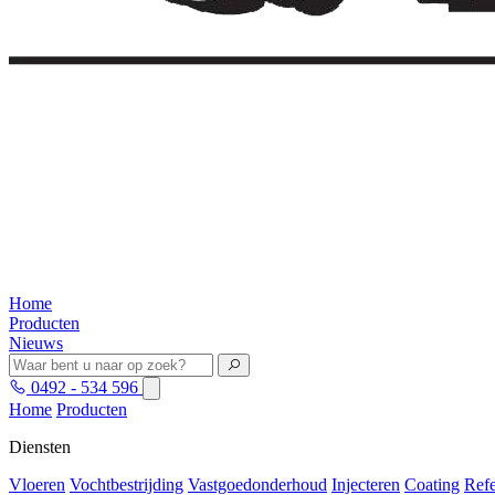
Home
Producten
Nieuws
0492 - 534 596
Home
Producten
Diensten
Vloeren
Vochtbestrijding
Vastgoedonderhoud
Injecteren
Coating
Refe