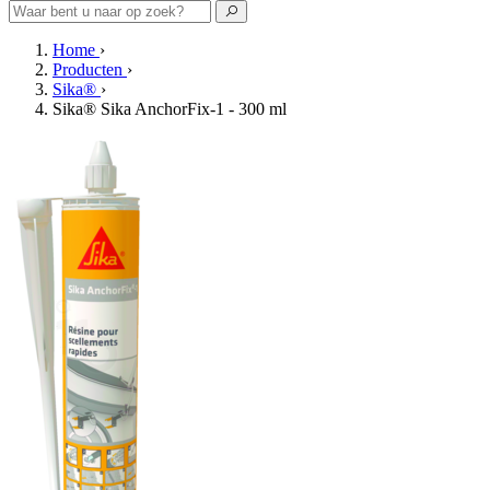
Home
›
Producten
›
Sika®
›
Sika® Sika AnchorFix-1 - 300 ml