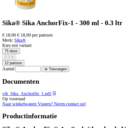
Sika® Sika AnchorFix-1 - 300 ml - 0.3 ltr
€ 18,90
€ 18,90 per patroon
Merk:
Sika®
Kies een variant
75 doos
0.3 ltr
12 patroon
Aantal
Toevoegen
Documenten
vib_Sika_Anchorfix_1.pdf
Op voorraad
Naar winkelwagen
Vragen? Neem contact op!
Productinformatie