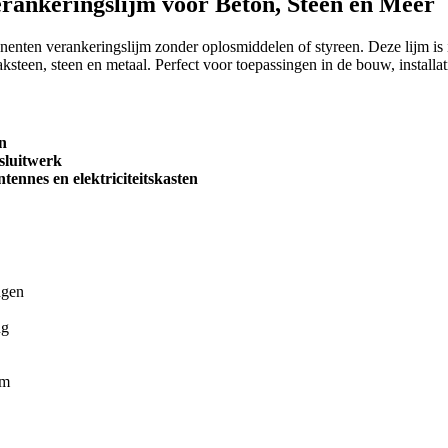
rankeringslijm voor Beton, Steen en Meer
enten verankeringslijm zonder oplosmiddelen of styreen. Deze lijm is i
steen, steen en metaal. Perfect voor toepassingen in de bouw, installati
en
 sluitwerk
tennes en elektriciteitskasten
ngen
ng
um