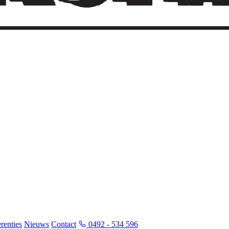
renties
Nieuws
Contact
0492 - 534 596